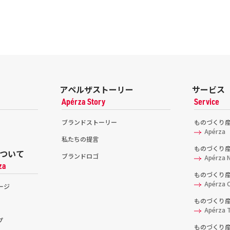
アペルザストーリー
サービス
Apérza Story
Service
ブランドストーリー
ものづくり
Apérza
私たちの提言
ものづくり
ついて
ブランドロゴ
Apérza 
za
ものづくり
Apérza C
ージ
ものづくり
Apérza 
プ
ものづくり産