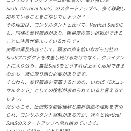
コンサルティングファーム経験者が、業界特化型
SaaS（Vertical SaaS）のスタートアップへ、多く移動し
始めていることをご存じでしょうか？
その理由は、コンサルタントと比べて、Vertical SaaSに
も、同様の業界構造があり、難易度の高い挑戦ができる
ことに注目が集まっているからです。
実際の業務内容として、顧客の声を拾いながら自社の
SaaSプロダクトを改善し続けるだけでなく、クライアン
トに入り込み、自社SaaSをどうすれば上手く活用できる
のかも一緒に取り組む必要があります。
すなわち、業界構造を変革するための、いわば「DXコン
サルタント」としての役割が求められていると言えるで
しょう。
だからこそ、圧倒的な顧客理解と業界構造の理解を求め
られ、コンサルタント経験がある方が、次々とVertical
SaaSのスタートアップへ流れ始めています。