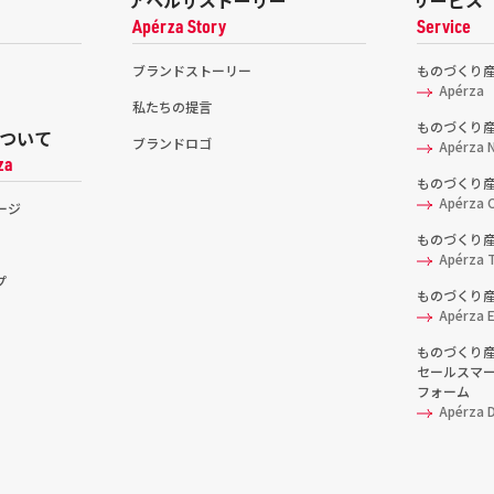
アペルザストーリー
サービス
Apérza Story
Service
ブランドストーリー
ものづくり
Apérza
私たちの提言
ものづくり
ついて
ブランドロゴ
Apérza 
za
ものづくり
Apérza C
ージ
ものづくり
Apérza 
プ
ものづくり産
Apérza 
ものづくり
セールスマ
フォーム
Apérza 